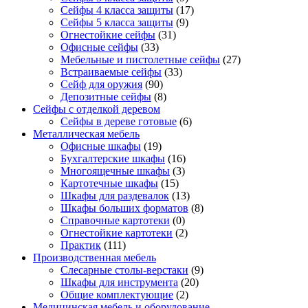
Сейфы 4 класса защиты
(17)
Сейфы 5 класса защиты
(9)
Огнестойкие сейфы
(31)
Офисные сейфы
(33)
Мебельные и пистолетные сейфы
(27)
Встраиваемые сейфы
(33)
Сейф для оружия
(90)
Депозитные сейфы
(8)
Сейфы с отделкой деревом
Сейфы в дереве готовые
(6)
Металлическая мебель
Офисные шкафы
(19)
Бухгалтерские шкафы
(16)
Многоящечные шкафы
(3)
Картотечные шкафы
(15)
Шкафы для раздевалок
(13)
Шкафы больших форматов
(8)
Справочные картотеки
(0)
Огнестойкие картотеки
(2)
Практик
(111)
Производственная мебель
Слесарные столы-верстаки
(9)
Шкафы для инструмента
(20)
Общие комплектующие
(2)
Медицинская мебель и оборудование