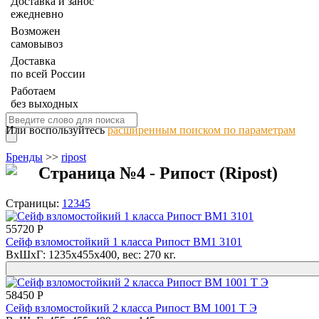
Доставка и занос
ежедневно
Возможен
самовывоз
Доставка
по всей России
Работаем
без выходных
Или воспользуйтесь
расширенным поиском по параметрам
Бренды
>>
ripost
Страница №4 - Рипост (Ripost)
Страницы:
1
2
3
4
5
55720 Р
Сейф взломостойкий 1 класса Рипост BM1 3101
ВхШхГ: 1235x455x400, вес: 270 кг.
58450 Р
Сейф взломостойкий 2 класса Рипост ВМ 1001 Т Э