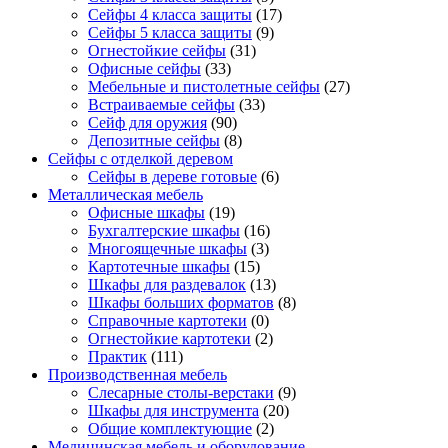
Сейфы 4 класса защиты
(17)
Сейфы 5 класса защиты
(9)
Огнестойкие сейфы
(31)
Офисные сейфы
(33)
Мебельные и пистолетные сейфы
(27)
Встраиваемые сейфы
(33)
Сейф для оружия
(90)
Депозитные сейфы
(8)
Сейфы с отделкой деревом
Сейфы в дереве готовые
(6)
Металлическая мебель
Офисные шкафы
(19)
Бухгалтерские шкафы
(16)
Многоящечные шкафы
(3)
Картотечные шкафы
(15)
Шкафы для раздевалок
(13)
Шкафы больших форматов
(8)
Справочные картотеки
(0)
Огнестойкие картотеки
(2)
Практик
(111)
Производственная мебель
Слесарные столы-верстаки
(9)
Шкафы для инструмента
(20)
Общие комплектующие
(2)
Медицинская мебель и оборудование