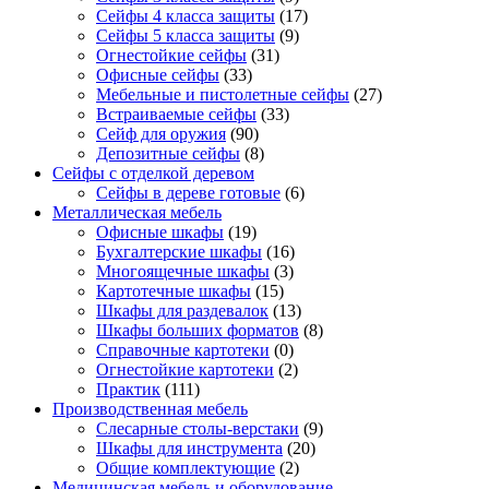
Сейфы 4 класса защиты
(17)
Сейфы 5 класса защиты
(9)
Огнестойкие сейфы
(31)
Офисные сейфы
(33)
Мебельные и пистолетные сейфы
(27)
Встраиваемые сейфы
(33)
Сейф для оружия
(90)
Депозитные сейфы
(8)
Сейфы с отделкой деревом
Сейфы в дереве готовые
(6)
Металлическая мебель
Офисные шкафы
(19)
Бухгалтерские шкафы
(16)
Многоящечные шкафы
(3)
Картотечные шкафы
(15)
Шкафы для раздевалок
(13)
Шкафы больших форматов
(8)
Справочные картотеки
(0)
Огнестойкие картотеки
(2)
Практик
(111)
Производственная мебель
Слесарные столы-верстаки
(9)
Шкафы для инструмента
(20)
Общие комплектующие
(2)
Медицинская мебель и оборудование