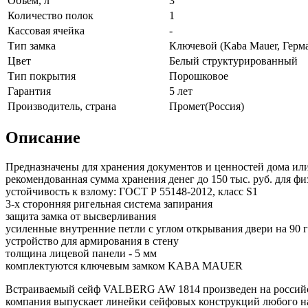
Объём, л
3
Количество полок
1
Кассовая ячейка
-
Тип замка
Ключевой (Kaba Mauer, Герм
Цвет
Белый структурированный
Тип покрытия
Порошковое
Гарантия
5 лет
Производитель, страна
Промет(Россия)
Описание
Предназначены для хранения документов и ценностей дома ил
рекомендованная сумма хранения денег до 150 тыс. руб. для ф
устойчивость к взлому: ГОСТ Р 55148-2012, класс S1
3-х сторонняя ригельная система запирания
защита замка от высверливания
усиленные внутренние петли с углом открывания двери на 90 
устройство для армирования в стену
толщина лицевой панели - 5 мм
комплектуются ключевым замком KABA MAUER
Встраиваемый сейф VALBERG AW 1814 произведен на российск
компания выпускает линейки сейфовых конструкций любого наз