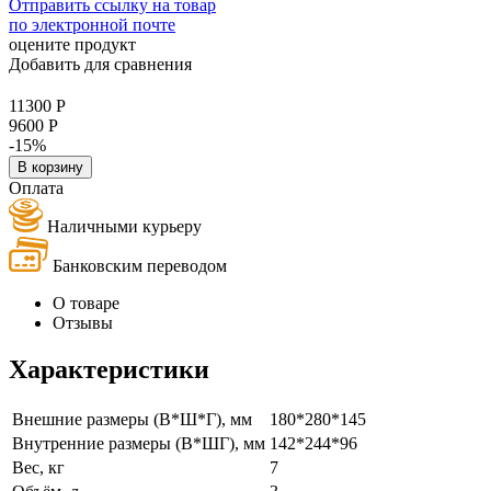
Отправить ссылку на товар
по электронной почте
оцените продукт
Добавить для сравнения
11300
Р
9600
Р
-15%
В корзину
Оплата
Наличными курьеру
Банковским переводом
О товаре
Отзывы
Характеристики
Внешние размеры (В*Ш*Г), мм
180*280*145
Внутренние размеры (В*ШГ), мм
142*244*96
Вес, кг
7