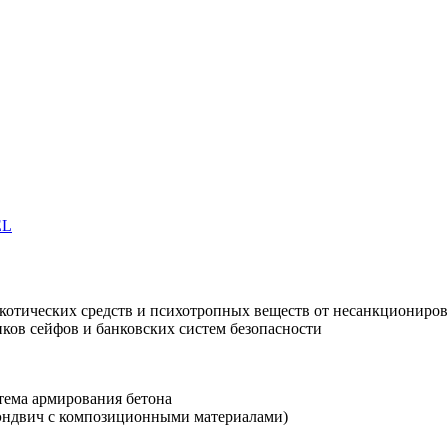
EL
ркотических средств и психотропных веществ от несанкциониров
ков сейфов и банковских систем безопасности
стема армирования бетона
(сэндвич с композиционными материалами)