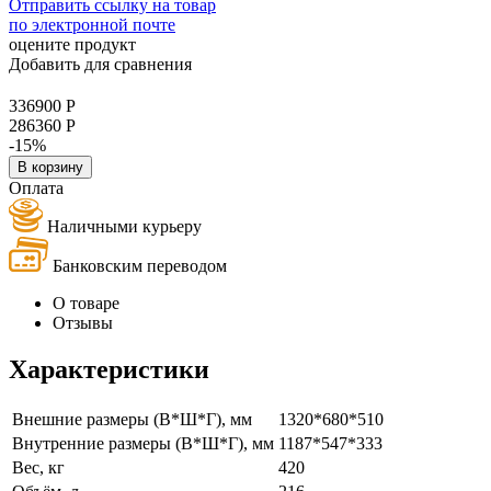
Отправить ссылку на товар
по электронной почте
оцените продукт
Добавить для сравнения
336900
Р
286360
Р
-15%
В корзину
Оплата
Наличными курьеру
Банковским переводом
О товаре
Отзывы
Характеристики
Внешние размеры (В*Ш*Г), мм
1320*680*510
Внутренние размеры (В*Ш*Г), мм
1187*547*333
Вес, кг
420