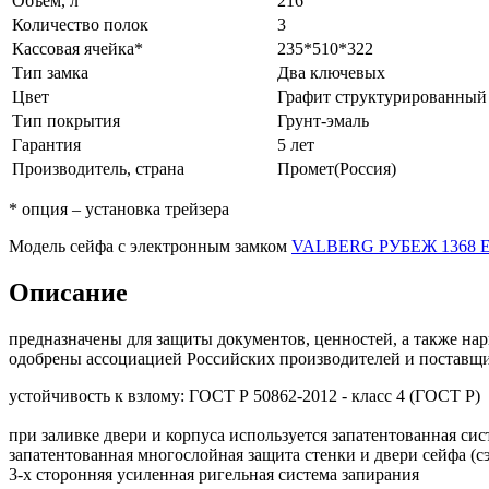
Объём, л
216
Количество полок
3
Кассовая ячейка*
235*510*322
Тип замка
Два ключевых
Цвет
Графит структурированный
Тип покрытия
Грунт-эмаль
Гарантия
5 лет
Производитель, страна
Промет(Россия)
* опция – установка трейзера
Модель сейфа с электронным замком
VALBERG РУБЕЖ 1368 
Описание
предназначены для защиты документов, ценностей, а также на
одобрены ассоциацией Российских производителей и поставщи
устойчивость к взлому: ГОСТ Р 50862-2012 - класс 4 (ГОСТ Р)
при заливке двери и корпуса используется запатентованная си
запатентованная многослойная защита стенки и двери сейфа 
3-х сторонняя усиленная ригельная система запирания