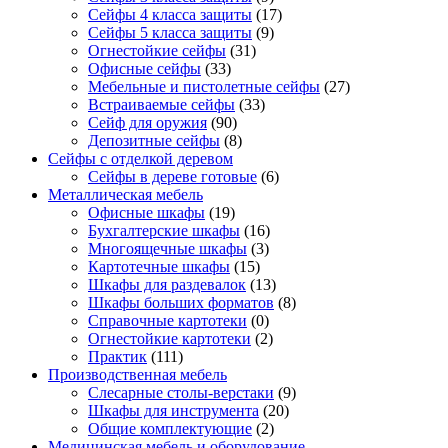
Сейфы 4 класса защиты
(17)
Сейфы 5 класса защиты
(9)
Огнестойкие сейфы
(31)
Офисные сейфы
(33)
Мебельные и пистолетные сейфы
(27)
Встраиваемые сейфы
(33)
Сейф для оружия
(90)
Депозитные сейфы
(8)
Сейфы с отделкой деревом
Сейфы в дереве готовые
(6)
Металлическая мебель
Офисные шкафы
(19)
Бухгалтерские шкафы
(16)
Многоящечные шкафы
(3)
Картотечные шкафы
(15)
Шкафы для раздевалок
(13)
Шкафы больших форматов
(8)
Справочные картотеки
(0)
Огнестойкие картотеки
(2)
Практик
(111)
Производственная мебель
Слесарные столы-верстаки
(9)
Шкафы для инструмента
(20)
Общие комплектующие
(2)
Медицинская мебель и оборудование