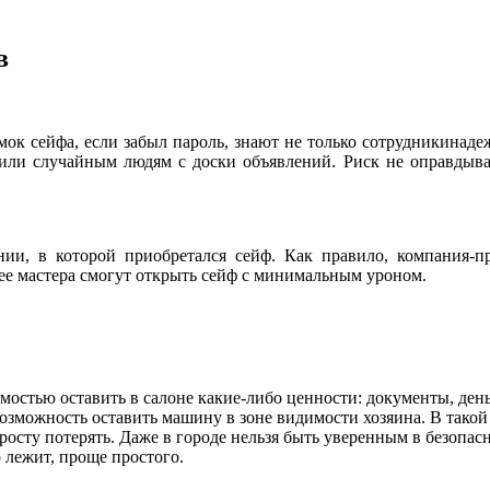
в
амок сейфа, если забыл пароль, знают не только сотрудникинад
 или случайным людям с доски объявлений. Риск не оправдыва
ии, в которой приобретался сейф. Как правило, компания-пр
ее мастера смогут открыть сейф с минимальным уроном.
мостью оставить в салоне какие-либо ценности: документы, ден
ь возможность оставить машину в зоне видимости хозяина. В тако
осту потерять. Даже в городе нельзя быть уверенным в безопасн
 лежит, проще простого.