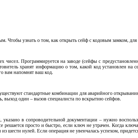
м. Чтобы узнать о том, как открыть сейф с кодовым замком, дл
рех чисел. Программируется на заводе (сейфы с предустановле
отовитель хранят информацию о том, какой код установлен на 
го вам напомнят ваш код.
существуют стандартные комбинации для аварийного открывания
, выход один – вызов специалиста по вскрытию сейфов.
, указано в сопроводительной документации – нужно восполь
е решается просто и быстро, если ключ не утрачен. Когда ключа 
из шести нулей. Если операция не увенчалась успехом, придется