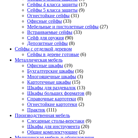
Сейфы 4 класса защиты
(17)
Сейфы 5 класса защиты
(9)
Огнестойкие сейфы
(31)
Офисные сейфы
(33)
Мебельные и пистолетные сейфы
(27)
Встраиваемые сейфы
(33)
Сейф для оружия
(90)
Депозитные сейфы
(8)
Сейфы с отделкой деревом
Сейфы в дереве готовые
(6)
Металлическая мебель
Офисные шкафы
(19)
Бухгалтерские шкафы
(16)
Многоящечные шкафы
(3)
Картотечные шкафы
(15)
Шкафы для раздевалок
(13)
Шкафы больших форматов
(8)
Справочные картотеки
(0)
Огнестойкие картотеки
(2)
Практик
(111)
Производственная мебель
Слесарные столы-верстаки
(9)
Шкафы для инструмента
(20)
Общие комплектующие
(2)
Медицинская мебель и оборудование