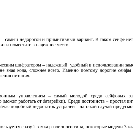
 – самый недорогой и примитивный вариант. В таком сейфе нет 
ат и поместите в надежное место.
ческим шифратором – надежный, удобный в использовании зам
не зная кода, сложнее всего. Именно поэтому дорогие сейфы 
чения питания.
ронным управлением – самый молодой среди сейфовых зам
 (может работать от батарейки). Среди достоинств – простая и
ейчас подобный недостаток устранен – на такой случай предусм
ользуется сразу 2 замка различного типа, некоторые модели 3 к